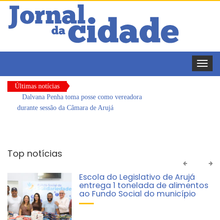
Toggle
naviga
Últimas notícias
Dalvana Penha toma posse como vereadora
durante sessão da Câmara de Arujá
Escola do Legislativo de Arujá entrega 1 tonelada
de alimentos ao Fundo Social do município
Top notícias
Arujá promove 2º encontro da Jornada de
Conhecimento em Bem-Estar Animal no Parque
Arujá promove 2º encontro da
dos Ipês
Jornada de Conhecimento em
Bem-Estar Animal no Parque dos
Com estratégias reforçadas de multivacinação,
Ipês
Arujá não registra casos de sarampo há 6 anos