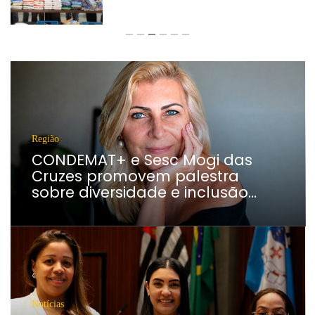
Vereadores Mirins iniciam jornada no Legislativo
com participação em Sessão Simulada
CONDEMAT+ e Sesc Mogi das Cruzes
promovem palestra sobre diversidade e inclusão no
mercado de trabalho
Região
CONDEMAT+ e Sesc Mogi das
Cruzes promovem palestra
sobre diversidade e inclusão…
Notícias