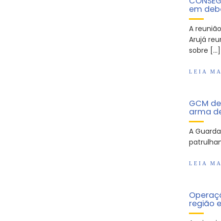
CONSEG 
em deba
A reuniã
Arujá re
sobre […]
LEIA MA
GCM de 
arma de
A Guarda 
patrulham
LEIA MA
Operaçã
região 