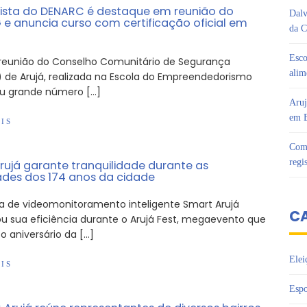
lista do DENARC é destaque em reunião do
Dalv
e anuncia curso com certificação oficial em
da C
Esco
 reunião do Conselho Comunitário de Segurança
alim
 de Arujá, realizada na Escola do Empreendedorismo
niu grande número […]
Aruj
em B
IS
Com 
regi
rujá garante tranquilidade durante as
dades dos 174 anos da cidade
a de videomonitoramento inteligente Smart Arujá
C
ou sua eficiência durante o Arujá Fest, megaevento que
o aniversário da […]
Elei
IS
Espo