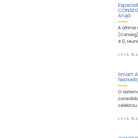
Especia
CONSEG 
Arujá
A última
(Conseg)
4.0, reu
LEIA MA
Smart A
festivi
O sistem
consolid
celebrou 
LEIA MA