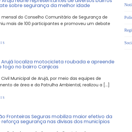
Arujá reúne representantes de diversos bairros
te sobre segurança da melhor idade
Notí
o mensal do Conselho Comunitário de Segurança de
Polí
uniu mais de 100 participantes e promoveu um debate
Reg
Soci
IS
Arujá localiza motocicleta roubada e apreende
 fogo no bairro Canjicas
Civil Municipal de Arujá, por meio das equipes de
ento de área e da Patrulha Ambiental, realizou a […]
IS
o Fronteiras Seguras mobiliza maior efetivo da
e reforça segurança nas divisas dos municípios