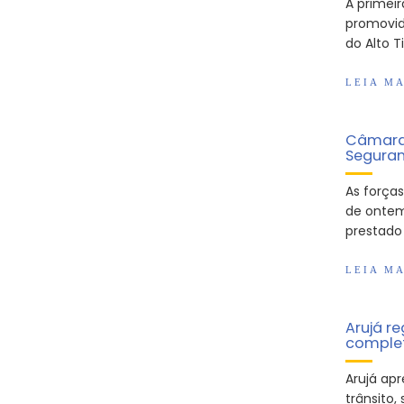
A primei
promovid
do Alto T
LEIA MA
Câmara 
Seguran
As força
de ontem
prestado
LEIA MA
Arujá re
complet
Arujá ap
trânsito