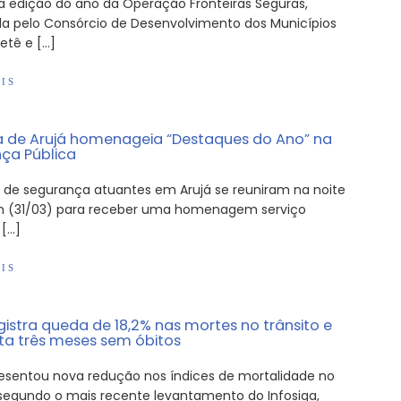
ra edição do ano da Operação Fronteiras Seguras,
a pelo Consórcio de Desenvolvimento dos Municípios
ietê e […]
IS
de Arujá homenageia “Destaques do Ano” na
ça Pública
s de segurança atuantes em Arujá se reuniram na noite
 (31/03) para receber uma homenagem serviço
 […]
IS
gistra queda de 18,2% nas mortes no trânsito e
a três meses sem óbitos
resentou nova redução nos índices de mortalidade no
, segundo o mais recente levantamento do Infosiga,