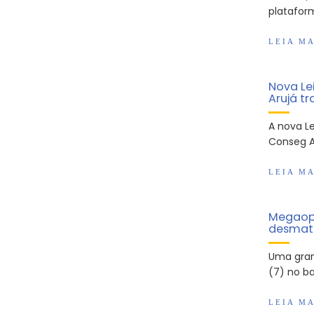
platafor
LEIA MA
Nova Lei
Arujá t
A nova Le
Conseg Ar
LEIA MA
Megaop
desmata
Uma gran
(7) no ba
LEIA MA