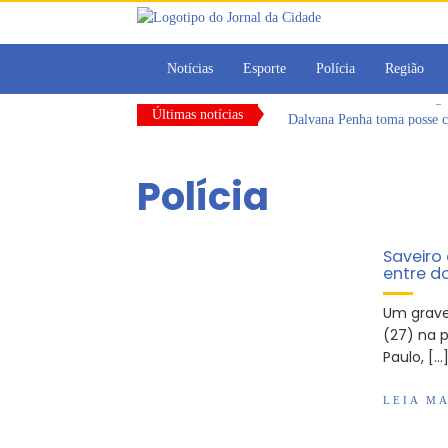
Notícias
Esporte
Polícia
Região
Últimas notícias
Dalvana Penha toma posse c
Escola do Legislativo de Ar
Arujá promove 2º encontro
Polícia
Com estratégias reforçadas 
Vereadores Mirins iniciam 
CONDEMAT+ e Sesc Mogi das
Saveiro
entre d
Um grave
(27) na p
Paulo, […
LEIA MA