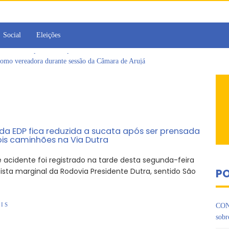
Social
Eleições
omo vereadora durante sessão da Câmara de Arujá
ujá entrega 1 tonelada de alimentos ao Fundo Social do município
 da Jornada de Conhecimento em Bem-Estar Animal no Parque dos Ipês
de multivacinação, Arujá não registra casos de sarampo há 6 anos
jornada no Legislativo com participação em Sessão Simulada
 Cruzes promovem palestra sobre diversidade e inclusão no mercado de tra
 da EDP fica reduzida a sucata após ser prensada
ois caminhões na Via Dutra
 acidente foi registrado na tarde desta segunda-feira
ista marginal da Rodovia Presidente Dutra, sentido São
PO
]
IS
CON
sobr