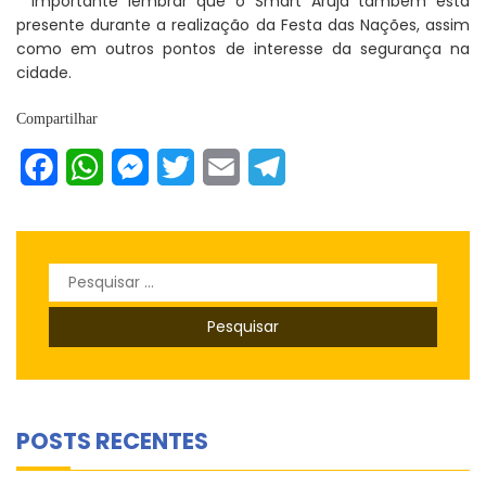
Importante lembrar que o Smart Arujá também está
presente durante a realização da Festa das Nações, assim
como em outros pontos de interesse da segurança na
cidade.
Compartilhar
Facebook
WhatsApp
Messenger
Twitter
Email
Telegram
Pesquisar
por:
POSTS RECENTES