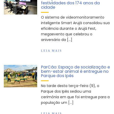
festividades dos 174 anos da
Arujá promove 2º encontro da Jornada de
cidade
Conhecimento em Bem-Estar Animal no Parque
dos Ipês
O sistema de videomonitoramento
Arujá terá novo posto para emissão do Cartão
inteligente Smart Arujá consolidou sua
TOP
eficiência durante o Arujá Fest,
megaevento que celebrou o
aniversário da […]
LEIA MAIS
ParCão: Espaço de socialização e
bem-estar animal é entregue no
Parque dos Ipês
Na tarde desta terça-feira (9), o
Parque dos Ipês sediou uma
cerimônia em que foi entregue para a
população um […]
LEIA MAIS