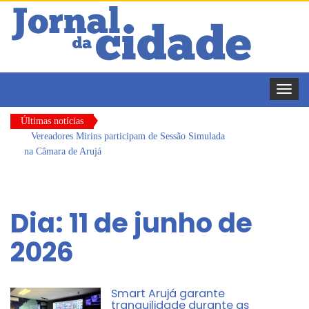
Toggle
naviga
Últimas notícias
Vereadores Mirins participam de Sessão Simulada
na Câmara de Arujá
CONDEMAT+ e Sesc Mogi das Cruzes
promovem palestra sobre diversidade e inclusão no
Dia:
11 de junho de
mercado de trabalho
Dalvana Penha toma posse como vereadora
2026
durante sessão da Câmara de Arujá
Escola do Legislativo de Arujá entrega 1 tonelada
de alimentos ao Fundo Social do município
Smart Arujá garante
tranquilidade durante as