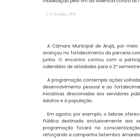
mobilização pelo fim da violência contra as
11 de junho, 2026
A Câmara Municipal de Arujá, por meio d
avançou no fortalecimento da parceria com 
junho. O encontro contou com a particip
calendário de atividades para o 2º semestre
A programação contempla ações voltadas 
desenvolvimento pessoal e ao fortalecime
iniciativas direcionadas aos servidores p
Adultos e à população.
Em agosto, por exemplo, o Sebrae oferec
Pública
destinada exclusivamente aos se
programação focará na conscientizaçã
reforçando a campanha Setembro Amarelo. 