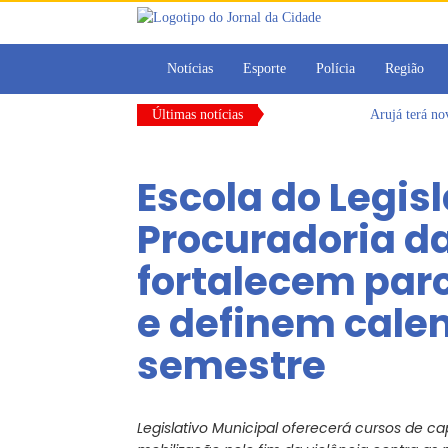
Notícias
Esporte
Polícia
Região
Últimas notícias
Arujá terá n
Vereadores M
CONDEMAT+ e 
Escola do Legisl
Dalvana Penh
Escola do Leg
Procuradoria da
Arujá promov
fortalecem par
e definem calen
semestre
Legislativo Municipal oferecerá cursos de 