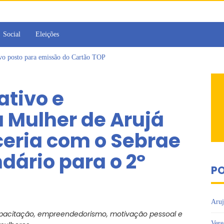
Social
Eleições
ovo posto para emissão do Cartão TOP
irins participam de Sessão Simulada na Câmara de Arujá
Sesc Mogi das Cruzes promovem palestra sobre diversidade e inclusão no m
ativo e
a toma posse como vereadora durante sessão da Câmara de Arujá
islativo de Arujá entrega 1 tonelada de alimentos ao Fundo Social do municípi
 Mulher de Arujá
e 2º encontro da Jornada de Conhecimento em Bem-Estar Animal no Parque do
ceria com o Sebrae
dário para o 2º
PO
Aruj
capacitação, empreendedorismo, motivação pessoal e
Vere