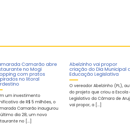
marada Camarão abre
Abelzinho vai propor
staurante no Mogi
criação do Dia Municipal 
opping com pratos
Educação Legislativa
spirados no litoral
rdestino
O vereador Abelzinho (PL), au
do projeto que criou a Escola
m um investimento
Legislativo da Câmara de Aruj
nificativo de R$ 5 milhões, o
vai propor, a […]
marada Camarão inaugurou
 último dia 28, um novo
staurante no […]