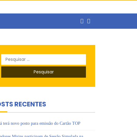
ercado de trabalho
Pesquisar
o
por:
s Ipês
STS RECENTES
á terá novo posto para emissão do Cartão TOP
adores Mirins participam de Sessão Simulada na