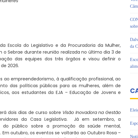
 mulheres
Câma
CON
sobr
Dalv
a Escola do Legislativo e da Procuradoria da Mulher,
da C
o Sebrae durante reunião realizada no último dia 3 de
ação das equipes dos três órgãos e visou definir o
Esco
 de 2026.
alim
ao empreendedorismo, à qualificação profissional, ao
nto das políticas públicas para as mulheres, além de
C
úblicos, aos estudantes da EJA – Educação de Jovens e
Elei
erá dois dias de curso sobre
Visão Inovadora na Gestão
rvidores da Casa Legislativa. Já em setembro, a
Espo
o do público sobre a promoção da saúde mental,
Em outubro, os eventos se voltarão ao Outubro Rosa –
Notí