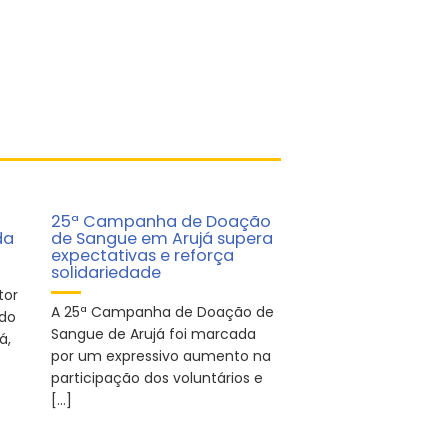
25ª Campanha de Doação
da
de Sangue em Arujá supera
expectativas e reforça
solidariedade
tor
A 25ª Campanha de Doação de
 do
Sangue de Arujá foi marcada
á,
por um expressivo aumento na
participação dos voluntários e
[…]