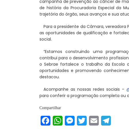
campanha de prevenção ao câncer de m
de história da Procuradoria Especial da M
trajetória do órgão, seus avanços e sua atu
Para a presidente da Câmara, vereadora P
as oportunidades de qualificação e forta
social.
“Estamos construindo uma programação
contribui para o desenvolvimento profission
o Sebrae fortalece o trabalho da Escola d
oportunidades e promovendo conhecimento
destacou.
Acompanhe as nossas redes sociais –
@
para conferir a programação completa ou a
Compartilhar
Facebook
WhatsApp
Messenger
Twitter
Email
Telegram