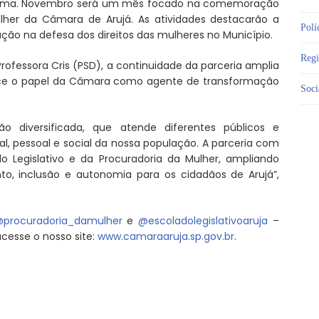
ama. Novembro será um mês focado na comemoração
ulher da Câmara de Arujá. As atividades destacarão a
Polí
ação na defesa dos direitos das mulheres no Município.
Reg
rofessora Cris (PSD), a continuidade da parceria amplia
lece o papel da Câmara como agente de transformação
Soci
 diversificada, que atende diferentes públicos e
al, pessoal e social da nossa população. A parceria com
o Legislativo e da Procuradoria da Mulher, ampliando
, inclusão e autonomia para os cidadãos de Arujá”,
procuradoria_damulher
e
@escoladolegislativoaruja
–
cesse o nosso site:
www.camaraaruja.sp.gov.br
.