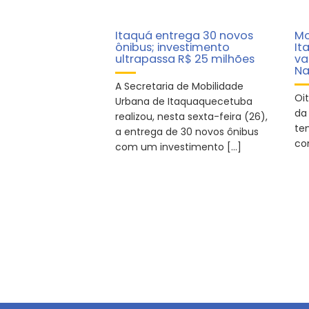
Itaquá entrega 30 novos
Mo
ônibus; investimento
It
ultrapassa R$ 25 milhões
va
Na
A Secretaria de Mobilidade
Oi
Urbana de Itaquaquecetuba
da 
realizou, nesta sexta-feira (26),
te
a entrega de 30 novos ônibus
co
com um investimento […]