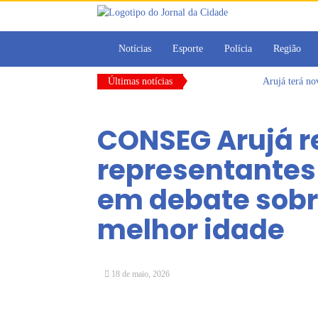
Notícias
Esporte
Polícia
Região
Últimas notícias
Arujá terá n
Vereadores M
CONDEMAT+ e 
CONSEG Arujá 
Dalvana Penh
Escola do Leg
representantes 
Arujá promov
em debate sobr
melhor idade
18 de maio, 2026