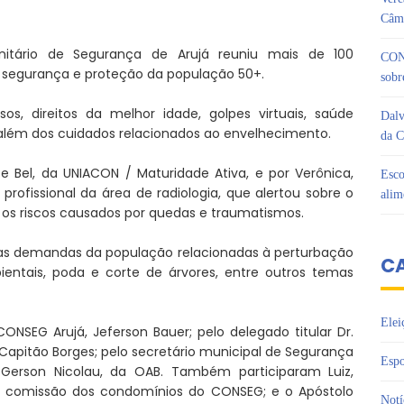
Câma
itário de Segurança de Arujá reuniu mais de 100
CON
 segurança e proteção da população 50+.
sobr
os, direitos da melhor idade, golpes virtuais, saúde
Dalv
 além dos cuidados relacionados ao envelhecimento.
da C
e Bel, da UNIACON / Maturidade Ativa, e por Verônica,
Esco
rofissional da área de radiologia, que alertou sobre o
alim
os riscos causados por quedas e traumatismos.
as demandas da população relacionadas à perturbação
C
bientais, poda e corte de árvores, entre outros temas
Elei
NSEG Arujá, Jeferson Bauer; pelo delegado titular Dr.
, Capitão Borges; pelo secretário municipal de Segurança
Espo
 Gerson Nicolau, da OAB. Também participaram Luiz,
r da comissão dos condomínios do CONSEG; e o Apóstolo
Notí