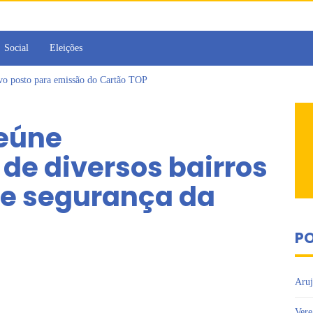
Social
Eleições
ovo posto para emissão do Cartão TOP
irins participam de Sessão Simulada na Câmara de Arujá
Sesc Mogi das Cruzes promovem palestra sobre diversidade e inclusão no m
reúne
a toma posse como vereadora durante sessão da Câmara de Arujá
islativo de Arujá entrega 1 tonelada de alimentos ao Fundo Social do municípi
de diversos bairros
e 2º encontro da Jornada de Conhecimento em Bem-Estar Animal no Parque do
e segurança da
PO
Aruj
Vere