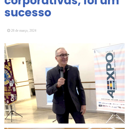
corporativas, foi um
Arujá promove 2º encontro da Jornada de
sucesso
Conhecimento em Bem-Estar Animal no Parque
dos Ipês
Arujá terá novo posto para emissão do Cartão
TOP
28 de março, 2024