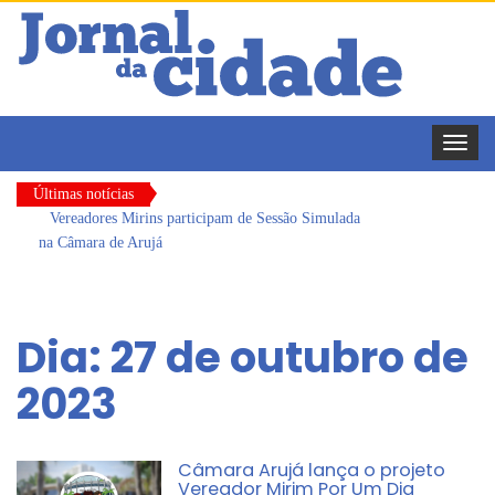
Toggle
naviga
Últimas notícias
Vereadores Mirins participam de Sessão Simulada
na Câmara de Arujá
CONDEMAT+ e Sesc Mogi das Cruzes
promovem palestra sobre diversidade e inclusão no
Dia:
27 de outubro de
mercado de trabalho
Dalvana Penha toma posse como vereadora
2023
durante sessão da Câmara de Arujá
Escola do Legislativo de Arujá entrega 1 tonelada
de alimentos ao Fundo Social do município
Câmara Arujá lança o projeto
Vereador Mirim Por Um Dia