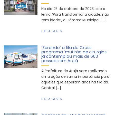
Arujá promove 2º encontro da Jornada de
No dia 25 de outubro de 2023, sob o
Conhecimento em Bem-Estar Animal no Parque
lema “Para transformar a cidade, não
dos Ipês
tem idade”, a Câmara Municipal […]
Arujá terá novo posto para emissão do Cartão
TOP
LEIA MAIS
‘Zerando’ a fila do Cross:
programa ‘mutirão de cirurgias’
já contemplou mais de 660
pessoas em Arujá
A Prefeitura de Arujá vem realizando
uma ação de suma importância para
aqueles que esperam anos na fila da
Central […]
LEIA MAIS