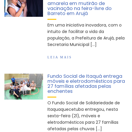
amarela em mutirão de
Vereadores Mirins iniciam jornada no Legislativo
vacinação na feira-livre do
com participação em Sessão Simulada
Barreto em Arujá
CONDEMAT+ e Sesc Mogi das Cruzes
Em uma iniciativa inovadora, com o
promovem palestra sobre diversidade e inclusão no
intuito de facilitar a vida da
mercado de trabalho
população, a Prefeitura de Arujá, pela
Secretaria Municipal […]
LEIA MAIS
Fundo Social de Itaquá entrega
móveis e eletrodomésticos para
27 famílias afetadas pelas
enchentes
O Fundo Social de Solidariedade de
Itaquaquecetuba entregou, nesta
sexta-feira (21), móveis e
eletrodomésticos para 27 famílias
afetadas pelas chuvas […]