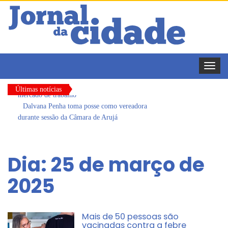
Toggle
naviga
Últimas notícias
Dalvana Penha toma posse como vereadora
durante sessão da Câmara de Arujá
Escola do Legislativo de Arujá entrega 1 tonelada
de alimentos ao Fundo Social do município
Dia:
25 de março de
Arujá promove 2º encontro da Jornada de
2025
Conhecimento em Bem-Estar Animal no Parque
dos Ipês
Com estratégias reforçadas de multivacinação,
Arujá não registra casos de sarampo há 6 anos
Mais de 50 pessoas são
vacinadas contra a febre