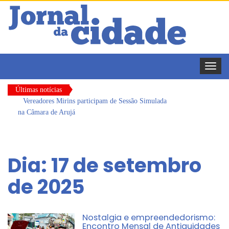
Toggle
naviga
Últimas notícias
Vereadores Mirins participam de Sessão Simulada
na Câmara de Arujá
CONDEMAT+ e Sesc Mogi das Cruzes
promovem palestra sobre diversidade e inclusão no
Dia:
17 de setembro
mercado de trabalho
Dalvana Penha toma posse como vereadora
de 2025
durante sessão da Câmara de Arujá
Escola do Legislativo de Arujá entrega 1 tonelada
de alimentos ao Fundo Social do município
Nostalgia e empreendedorismo:
Encontro Mensal de Antiguidades