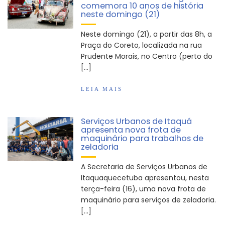
comemora 10 anos de história
Arujá promove 2º encontro da Jornada de
neste domingo (21)
Conhecimento em Bem-Estar Animal no Parque
dos Ipês
Neste domingo (21), a partir das 8h, a
Arujá terá novo posto para emissão do Cartão
Praça do Coreto, localizada na rua
TOP
Prudente Morais, no Centro (perto do
[…]
LEIA MAIS
Serviços Urbanos de Itaquá
apresenta nova frota de
maquinário para trabalhos de
zeladoria
A Secretaria de Serviços Urbanos de
Itaquaquecetuba apresentou, nesta
terça-feira (16), uma nova frota de
maquinário para serviços de zeladoria.
[…]