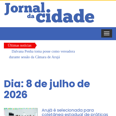
Toggle
naviga
Últimas notícias
Dalvana Penha toma posse como vereadora
durante sessão da Câmara de Arujá
Escola do Legislativo de Arujá entrega 1 tonelada
de alimentos ao Fundo Social do município
Dia:
8 de julho de
Arujá promove 2º encontro da Jornada de
2026
Conhecimento em Bem-Estar Animal no Parque
dos Ipês
Com estratégias reforçadas de multivacinação,
Arujá não registra casos de sarampo há 6 anos
Arujá é selecionada para
coletânea estadual de práticas