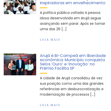
inspiradoras em envelhecimento
Vereadores Mirins iniciam jornada no Legislativo
com participação em Sessão Simulada
A política pública voltada à pessoa
idosa desenvolvida em Arujá segue
CONDEMAT+ e Sesc Mogi das Cruzes
avançando sem parar. Após se tornar
promovem palestra sobre diversidade e inclusão no
uma das 26 […]
mercado de trabalho
LEIA MAIS
Arujá é Bi-Campeã em liberdade
econômica: Município conquista
Selos ‘Ouro’ e ‘Inovação’ no
Prêmio Facilita SP
A cidade de Arujá consolidou de vez
sua posição como uma das grandes
referências em desburocratização e
modernização de processos […]
LEIA MAIS