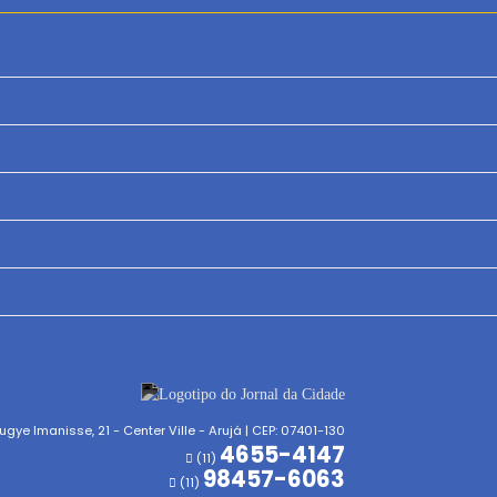
gye Imanisse, 21 - Center Ville - Arujá | CEP: 07401-130
4655-4147
(11)
98457-6063
(11)