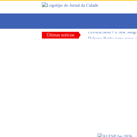
CONDEMAT+ e Sesc Mogi das
Últimas notícias
Dalvana Penha toma posse c
Escola do Legislativo de Ar
Arujá promove 2º encontro
Com estratégias reforçadas 
Vereadores Mirins iniciam 
CONDEMAT+ e Sesc Mogi das