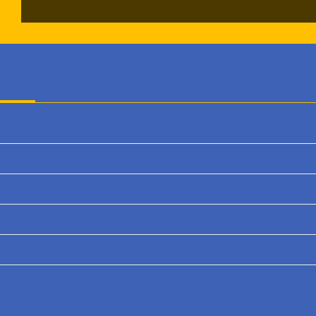
POSTS RECENTES
(sem título)
(sem título)
(sem título)
(sem título)
(sem título)
CATEGORIAS