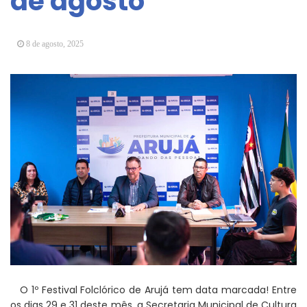
de agosto
Arujá promove 2º encontro da Jornada de
Conhecimento em Bem-Estar Animal no Parque
dos Ipês
8 de agosto, 2025
Arujá terá novo posto para emissão do Cartão
TOP
O 1º Festival Folclórico de Arujá tem data marcada! Entre
os dias 29 e 31 deste mês, a Secretaria Municipal de Cultura