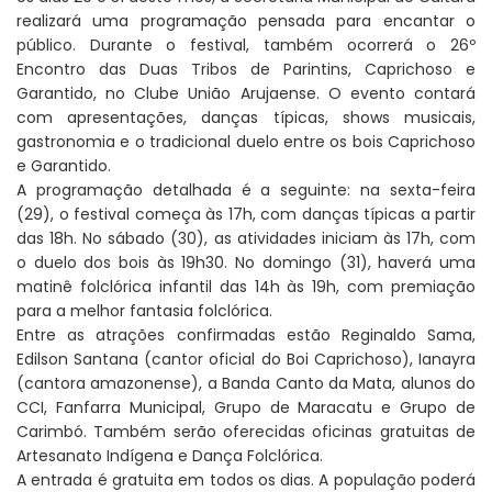
realizará uma programação pensada para encantar o
público. Durante o festival, também ocorrerá o 26º
Encontro das Duas Tribos de Parintins, Caprichoso e
Garantido, no Clube União Arujaense. O evento contará
com apresentações, danças típicas, shows musicais,
gastronomia e o tradicional duelo entre os bois Caprichoso
e Garantido.
A programação detalhada é a seguinte: na sexta-feira
(29), o festival começa às 17h, com danças típicas a partir
das 18h. No sábado (30), as atividades iniciam às 17h, com
o duelo dos bois às 19h30. No domingo (31), haverá uma
matinê folclórica infantil das 14h às 19h, com premiação
para a melhor fantasia folclórica.
Entre as atrações confirmadas estão Reginaldo Sama,
Edilson Santana (cantor oficial do Boi Caprichoso), Ianayra
(cantora amazonense), a Banda Canto da Mata, alunos do
CCI, Fanfarra Municipal, Grupo de Maracatu e Grupo de
Carimbó. Também serão oferecidas oficinas gratuitas de
Artesanato Indígena e Dança Folclórica.
A entrada é gratuita em todos os dias. A população poderá