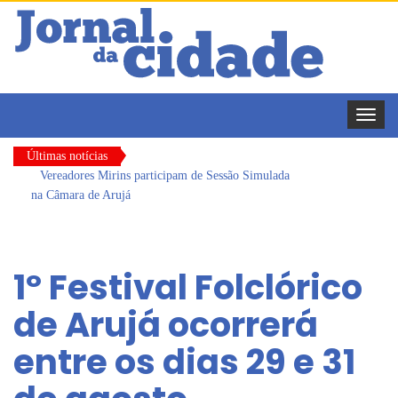
Toggle
naviga
Últimas notícias
Vereadores Mirins participam de Sessão Simulada
na Câmara de Arujá
CONDEMAT+ e Sesc Mogi das Cruzes
promovem palestra sobre diversidade e inclusão no
1º Festival Folclórico
mercado de trabalho
Dalvana Penha toma posse como vereadora
de Arujá ocorrerá
durante sessão da Câmara de Arujá
entre os dias 29 e 31
Escola do Legislativo de Arujá entrega 1 tonelada
de alimentos ao Fundo Social do município