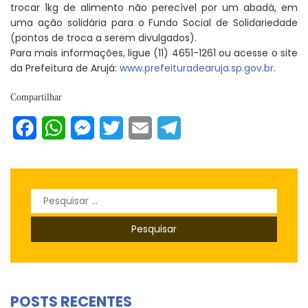
trocar 1kg de alimento não perecível por um abadá, em
uma ação solidária para o Fundo Social de Solidariedade
(pontos de troca a serem divulgados).
Para mais informações, ligue (11) 4651-1261 ou acesse o site
da Prefeitura de Arujá:
www.prefeituradearuja.sp.gov.br
.
Compartilhar
Facebook
WhatsApp
Messenger
Twitter
Email
Telegram
Pesquisar
por:
POSTS RECENTES