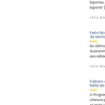
Esportes,
Esporte” 
LEIA MA
Feira N
às sext
No últim
Guararem
aos sába
LEIA MA
Faltam 
Refis de
O Progra
oferece 