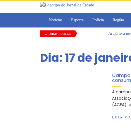
Notícias
Esporte
Polícia
Região
Últimas notícias
Arujá terá n
Vereadores M
CONDEMAT+ e 
Dia:
17 de janei
Dalvana Penh
Escola do Leg
Arujá promov
Campanh
consumi
A campan
Associaç
(ACEA), 
LEIA MA