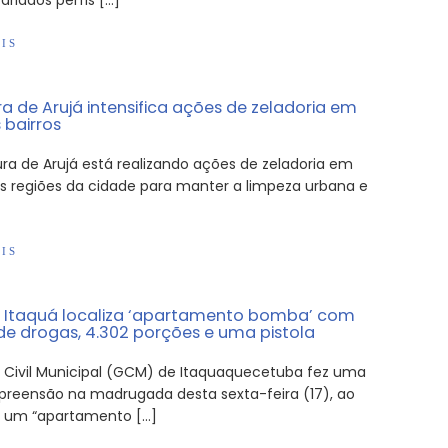
ariados perfis […]
IS
ra de Arujá intensifica ações de zeladoria em
 bairros
ura de Arujá está realizando ações de zeladoria em
es regiões da cidade para manter a limpeza urbana e
IS
Itaquá localiza ‘apartamento bomba’ com
 de drogas, 4.302 porções e uma pistola
 Civil Municipal (GCM) de Itaquaquecetuba fez uma
preensão na madrugada desta sexta-feira (17), ao
r um “apartamento […]