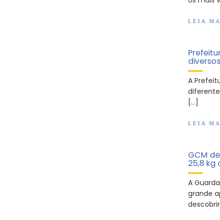
os mais v
LEIA MA
Prefeitu
diversos
A Prefeit
diferent
[…]
LEIA MA
GCM de 
25,8 kg
A Guarda
grande a
descobri