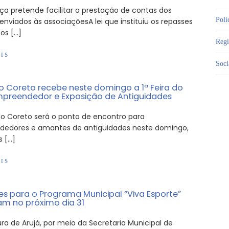
a pretende facilitar a prestação de contas dos
Polí
enviados às associaçõesA lei que instituiu os repasses
os […]
Reg
IS
Soci
o Coreto recebe neste domingo a 1ª Feira do
preendedor e Exposição de Antiguidades
do Coreto será o ponto de encontro para
edores e amantes de antiguidades neste domingo,
s […]
IS
ões para o Programa Municipal “Viva Esporte”
 no próximo dia 31
ura de Arujá, por meio da Secretaria Municipal de