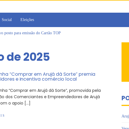
Social
Eleições
ovo posto para emissão do Cartão TOP
irins participam de Sessão Simulada na Câmara de Arujá
Sesc Mogi das Cruzes promovem palestra sobre diversidade e inclusão no m
ro de 2025
a toma posse como vereadora durante sessão da Câmara de Arujá
islativo de Arujá entrega 1 tonelada de alimentos ao Fundo Social do municípi
e 2º encontro da Jornada de Conhecimento em Bem-Estar Animal no Parque do
a “Comprar em Arujá dá Sorte” premia
dores e incentiva comércio local
ha “Comprar em Arujá dá Sorte”, promovida pela
ão dos Comerciantes e Empreendedores de Arujá
PO
com o apoio […]
IS
Aruj
Vere