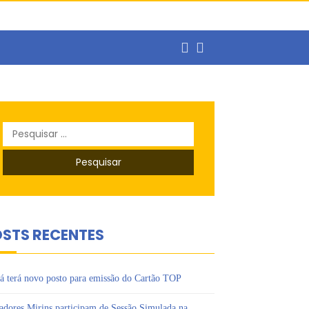
ercado de trabalho
Pesquisar
o
por:
s Ipês
STS RECENTES
á terá novo posto para emissão do Cartão TOP
adores Mirins participam de Sessão Simulada na