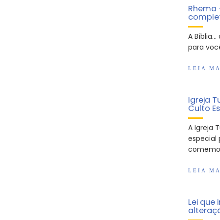
Rhema –
comple
A Bíblia…
para você
LEIA MA
Igreja 
Culto E
A Igreja
especial 
comemora
LEIA MA
Lei que 
alteraç