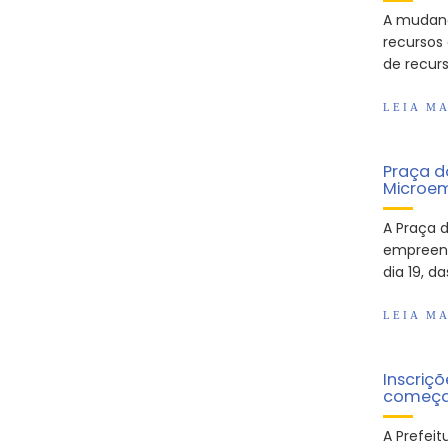
A mudanç
recursos 
de recurs
LEIA MA
Praça d
Microem
A Praça 
empreend
dia 19, da
LEIA MA
Inscriç
começam
A Prefeit