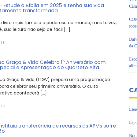
 Estude a Bíblia em 2025 e tenha sua vida
Câma
tamente transformada
CON
 o livro mais famoso e poderoso do mundo, mas talvez,
sobr
, sua leitura não seja de fácil […]
Dalv
IS
da C
Esco
Tua Graça & Vida Celebra 1º Aniversário com
alim
special e Apresentação do Quarteto Alfa
 Tua Graça & Vida (ITGV) prepara uma programação
para celebrar seu primeiro aniversário. O culto
C
tivo acontecerá […]
IS
Elei
Espo
instituiu transferência de recursos às APMs sofre
ão
Notí