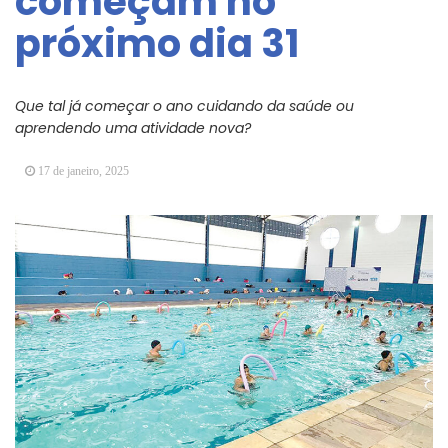
começam no
Arujá promove 2º encontro da Jornada de
próximo dia 31
Conhecimento em Bem-Estar Animal no Parque
dos Ipês
Arujá terá novo posto para emissão do Cartão
TOP
Que tal já começar o ano cuidando da saúde ou
aprendendo uma atividade nova?
17 de janeiro, 2025