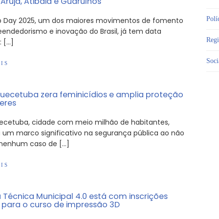
Arujá, Atibaia e Guarulhos
Polí
p Day 2025, um dos maiores movimentos de fomento
endedorismo e inovação do Brasil, já tem data
Reg
 […]
Soci
IS
uecetuba zera feminicídios e amplia proteção
eres
ecetuba, cidade com meio milhão de habitantes,
 um marco significativo na segurança pública ao não
r nenhum caso de […]
IS
a Técnica Municipal 4.0 está com inscrições
 para o curso de impressão 3D