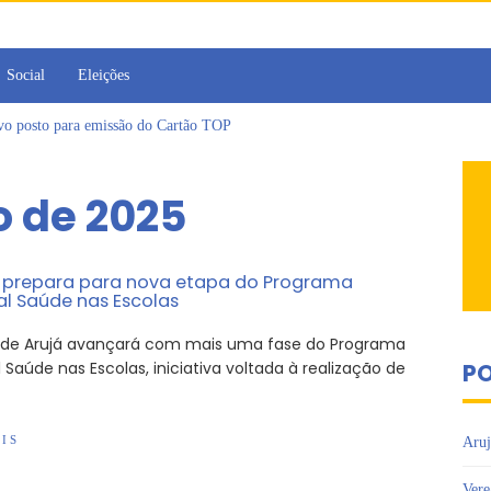
Social
Eleições
ovo posto para emissão do Cartão TOP
irins participam de Sessão Simulada na Câmara de Arujá
Sesc Mogi das Cruzes promovem palestra sobre diversidade e inclusão no m
o de 2025
a toma posse como vereadora durante sessão da Câmara de Arujá
islativo de Arujá entrega 1 tonelada de alimentos ao Fundo Social do municípi
e 2º encontro da Jornada de Conhecimento em Bem-Estar Animal no Parque do
e prepara para nova etapa do Programa
al Saúde nas Escolas
 de Arujá avançará com mais uma fase do Programa
 Saúde nas Escolas, iniciativa voltada à realização de
PO
IS
Aruj
Vere