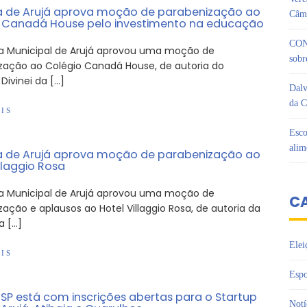
de Arujá aprova moção de parabenização ao
Câma
 Canadá House pelo investimento na educação
CON
 Municipal de Arujá aprovou uma moção de
sobr
zação ao Colégio Canadá House, de autoria do
Divinei da […]
Dalv
da C
IS
Esco
alim
de Arujá aprova moção de parabenização ao
llaggio Rosa
 Municipal de Arujá aprovou uma moção de
C
ação e aplausos ao Hotel Villaggio Rosa, de autoria da
a […]
Elei
IS
Espo
SP está com inscrições abertas para o Startup
Notí