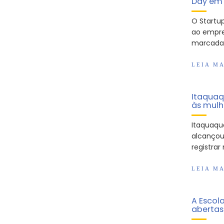
Day em 
O Startu
ao empre
marcada:
LEIA MA
Itaquaq
às mulh
Itaquaqu
alcançou
registra
LEIA MA
A Escol
abertas