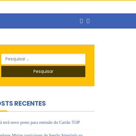
ercado de trabalho
Pesquisar
o
por:
s Ipês
STS RECENTES
á terá novo posto para emissão do Cartão TOP
adores Mirins participam de Sessão Simulada na