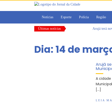
Notícias
Esporte
Polícia
Região
Últimas notícias
Arujá terá n
Vereadores M
CONDEMAT+ e 
Dia:
14 de març
Dalvana Penh
Escola do Leg
Arujá promov
Arujá s
Municip
A cidade
Municipal
[…]
LEIA MA