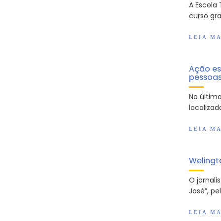
A Escola
curso gr
LEIA MA
Ação es
pessoas
No últim
localizad
LEIA MA
Welingt
O jornali
José”, pe
LEIA MA