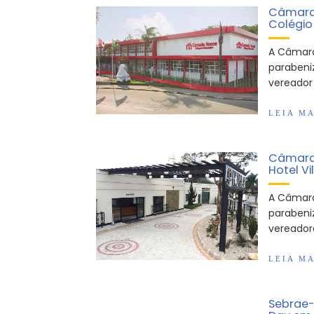
Câmara 
Colégio
A Câmara
parabeni
vereador 
LEIA MA
Câmara 
Hotel Vi
A Câmara
parabeniz
vereador
LEIA MA
Sebrae-