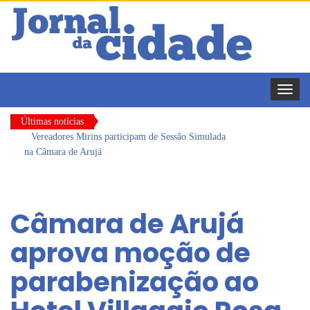
Toggle
naviga
Últimas notícias
Vereadores Mirins participam de Sessão Simulada
na Câmara de Arujá
CONDEMAT+ e Sesc Mogi das Cruzes
promovem palestra sobre diversidade e inclusão no
Câmara de Arujá
mercado de trabalho
Dalvana Penha toma posse como vereadora
aprova moção de
durante sessão da Câmara de Arujá
parabenização ao
Escola do Legislativo de Arujá entrega 1 tonelada
de alimentos ao Fundo Social do município