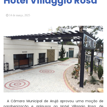
Hotel Villaggio Rosa
Arujá promove 2º encontro da Jornada de
Conhecimento em Bem-Estar Animal no Parque
dos Ipês
14 de março, 2025
Arujá terá novo posto para emissão do Cartão
TOP
A Câmara Municipal de Arujá aprovou uma moção de
parabenização e aplausos ao Hotel Villaggio Rosa, de