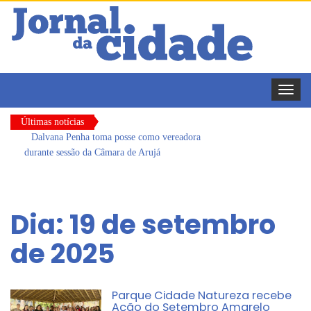
Toggle
naviga
Últimas notícias
Dalvana Penha toma posse como vereadora
durante sessão da Câmara de Arujá
Escola do Legislativo de Arujá entrega 1 tonelada
de alimentos ao Fundo Social do município
Dia:
19 de setembro
Arujá promove 2º encontro da Jornada de
de 2025
Conhecimento em Bem-Estar Animal no Parque
dos Ipês
Com estratégias reforçadas de multivacinação,
Arujá não registra casos de sarampo há 6 anos
Parque Cidade Natureza recebe
Ação do Setembro Amarelo