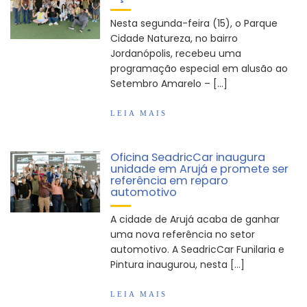
Vereadores Mirins iniciam jornada no Legislativo
Nesta segunda-feira (15), o Parque
com participação em Sessão Simulada
Cidade Natureza, no bairro
Jordanópolis, recebeu uma
CONDEMAT+ e Sesc Mogi das Cruzes
programação especial em alusão ao
promovem palestra sobre diversidade e inclusão no
Setembro Amarelo – […]
mercado de trabalho
LEIA MAIS
Oficina SeadricCar inaugura
unidade em Arujá e promete ser
referência em reparo
automotivo
A cidade de Arujá acaba de ganhar
uma nova referência no setor
automotivo. A SeadricCar Funilaria e
Pintura inaugurou, nesta […]
LEIA MAIS