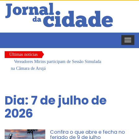
Toggle
naviga
Últimas notícias
Vereadores Mirins participam de Sessão Simulada
na Câmara de Arujá
CONDEMAT+ e Sesc Mogi das Cruzes
promovem palestra sobre diversidade e inclusão no
Dia:
7 de julho de
mercado de trabalho
Dalvana Penha toma posse como vereadora
2026
durante sessão da Câmara de Arujá
Escola do Legislativo de Arujá entrega 1 tonelada
de alimentos ao Fundo Social do município
Confira o que abre e fecha no
feriado de 9 de julho