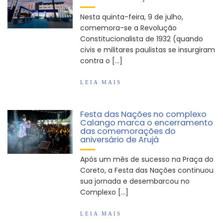
Arujá promove 2º encontro da Jornada de
Nesta quinta-feira, 9 de julho,
Conhecimento em Bem-Estar Animal no Parque
comemora-se a Revolução
dos Ipês
Constitucionalista de 1932 (quando
Arujá terá novo posto para emissão do Cartão
civis e militares paulistas se insurgiram
TOP
contra o […]
LEIA MAIS
Festa das Nações no complexo
Calango marca o encerramento
das comemorações do
aniversário de Arujá
Após um mês de sucesso na Praça do
Coreto, a Festa das Nações continuou
sua jornada e desembarcou no
Complexo […]
LEIA MAIS