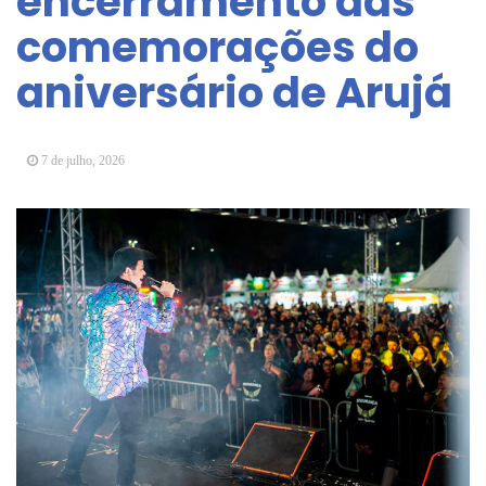
encerramento das
Vereadores Mirins iniciam jornada no Legislativo
comemorações do
com participação em Sessão Simulada
aniversário de Arujá
CONDEMAT+ e Sesc Mogi das Cruzes
promovem palestra sobre diversidade e inclusão no
mercado de trabalho
7 de julho, 2026