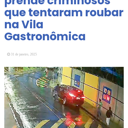
prende criminosos
Vereadores Mirins iniciam jornada no Legislativo
que tentaram roubar
com participação em Sessão Simulada
na Vila
CONDEMAT+ e Sesc Mogi das Cruzes
promovem palestra sobre diversidade e inclusão no
Gastronômica
mercado de trabalho
31 de janeiro, 2025