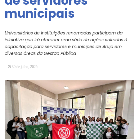
de servidores
Vereadores Mirins iniciam jornada no Legislativo
municipais
com participação em Sessão Simulada
CONDEMAT+ e Sesc Mogi das Cruzes
promovem palestra sobre diversidade e inclusão no
Universitários de instituições renomadas participam da
mercado de trabalho
iniciativa que irá oferecer uma série de ações voltadas à
capacitação para servidores e munícipes de Arujá em
diversas áreas da Gestão Pública
30 de julho, 2025