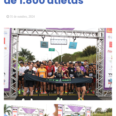
de 1.800 atletas
Vereadores Mirins iniciam jornada no Legislativo
com participação em Sessão Simulada
31 de outubro, 2024
CONDEMAT+ e Sesc Mogi das Cruzes
promovem palestra sobre diversidade e inclusão no
mercado de trabalho