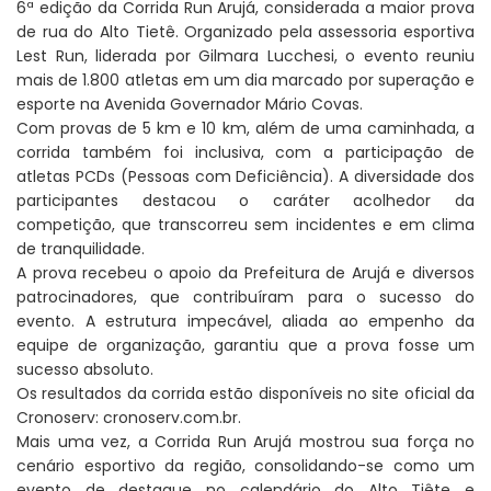
6ª edição da Corrida Run Arujá, considerada a maior prova
de rua do Alto Tietê. Organizado pela assessoria esportiva
Lest Run, liderada por Gilmara Lucchesi, o evento reuniu
mais de 1.800 atletas em um dia marcado por superação e
esporte na Avenida Governador Mário Covas.
Com provas de 5 km e 10 km, além de uma caminhada, a
corrida também foi inclusiva, com a participação de
atletas PCDs (Pessoas com Deficiência). A diversidade dos
participantes destacou o caráter acolhedor da
competição, que transcorreu sem incidentes e em clima
de tranquilidade.
A prova recebeu o apoio da Prefeitura de Arujá e diversos
patrocinadores, que contribuíram para o sucesso do
evento. A estrutura impecável, aliada ao empenho da
equipe de organização, garantiu que a prova fosse um
sucesso absoluto.
Os resultados da corrida estão disponíveis no site oficial da
Cronoserv: cronoserv.com.br.
Mais uma vez, a Corrida Run Arujá mostrou sua força no
cenário esportivo da região, consolidando-se como um
evento de destaque no calendário do Alto Tiête e