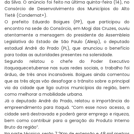
da Silva. O anúncio foi feito na última quinta-feira (14), no
Consórcio de Desenvolvimento dos Municípios do Alto
Tietê (Condemat+).
O prefeito Eduardo Boigues (PP), que participou do
encontro na sede do Consórcio, em Mogi das Cruzes, ouviu
atentamente a mensagem do presidente da Assembleia
Legislativa do Estado de São Paulo (Alesp), o deputado
estadual André do Prado (PL), que anunciou o benefício
para todas as autoridades presentes na solenidade.
Segundo relatou o chefe do Poder Executivo
itaquaquecetubense nas suas redes sociais, o trabalho foi
árduo, de três anos incansáveis. Boigues ainda comentou
que as três alças vão desafogar o trânsito sobre a principal
via da cidade que liga outros municípios da região, bem
como melhorar a mobilidade urbana.
Já o deputado André do Prado, relatou a importância do
empreendimento para Itaquá. “Com esse novo acesso, a
cidade será destravada e poderá gerar emprego e riqueza,
bem como contribuir para a geração do Produto Interno
Bruto da região”.
Na parte técnica, serão 7,2Km de extensão e 48 mil metros