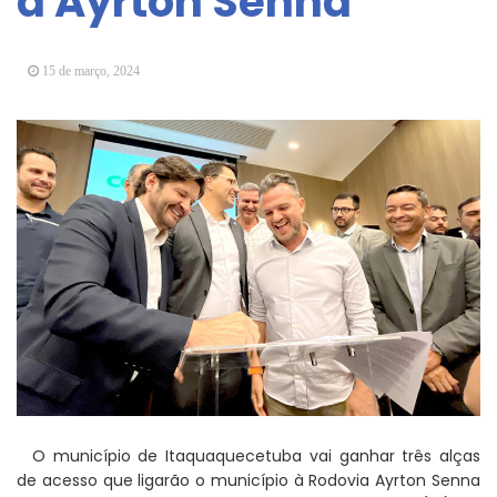
a Ayrton Senna
Vereadores Mirins iniciam jornada no Legislativo
com participação em Sessão Simulada
15 de março, 2024
CONDEMAT+ e Sesc Mogi das Cruzes
promovem palestra sobre diversidade e inclusão no
mercado de trabalho
O município de Itaquaquecetuba vai ganhar três alças
de acesso que ligarão o município à Rodovia Ayrton Senna