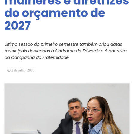
mulheres e diretrizes
Vereadores Mirins iniciam jornada no Legislativo
do orçamento de
com participação em Sessão Simulada
2027
CONDEMAT+ e Sesc Mogi das Cruzes
promovem palestra sobre diversidade e inclusão no
mercado de trabalho
Última sessão do primeiro semestre também criou datas
municipais dedicadas à Síndrome de Edwards e à abertura
da Campanha da Fraternidade
2 de julho, 2026