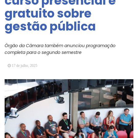
curso presencial e
Arujá promove 2º encontro da Jornada de
gratuito sobre
Conhecimento em Bem-Estar Animal no Parque
dos Ipês
gestão pública
Arujá terá novo posto para emissão do Cartão
TOP
Órgão da Câmara também anunciou programação
completa para o segundo semestre
17 de julho, 2025