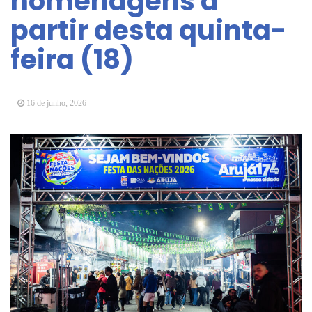
homenagens a
Arujá promove 2º encontro da Jornada de
partir desta quinta-
Conhecimento em Bem-Estar Animal no Parque
dos Ipês
feira (18)
Arujá terá novo posto para emissão do Cartão
TOP
16 de junho, 2026