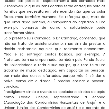
“cuidar das pessoas”, especialmente das camadas mais
vulneráveis, já que os itens doados serão entregues para as
famílias que necessitarem, oferecendo não apenas calor
físico, mas também humano. Ela reforçou que, mais do
que uma ação pontual, a Campanha do Agasalho é um
exemplo concreto de como a solidariedade pode
transformar vidas.
Já o prefeito Luis Camargo, o Dr Camargo, comentou que
não se trata de assistencialismo, mas sim de prestar a
devida assistência àquelas que realmente necessitam.
“Não é só entregar cestas básicas, por exemplo. A
Prefeitura tem se empenhado, também pelo Fundo Social
de Solidariedade e toda a sua equipe, que tem feito um
trabalho de muita dedicação, em capacitar as pessoas,
por meio dos cursos ofertados, porque não é só dar o
peixe, como diz o ditado. É preciso ensinar a pescar”,
concluiu.
Prestigiaram ainda o evento os apoiadores diretos da ação
como Cássio Kineipe, representando a Aconda
(Associação dos Condomínios Horizontais de Arujá) e a
Unicon (União dos Condomínios de Arujá) e o gerente de