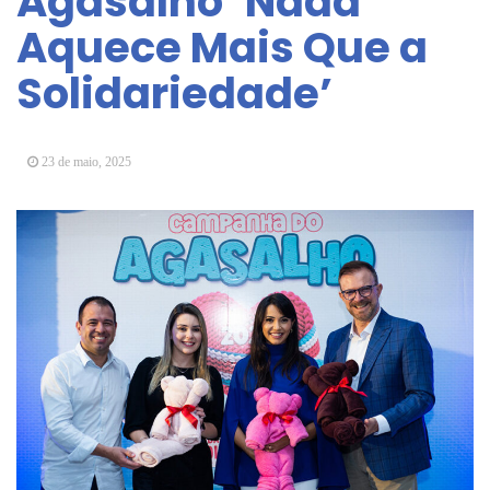
Agasalho ‘Nada
Arujá promove 2º encontro da Jornada de
Aquece Mais Que a
Conhecimento em Bem-Estar Animal no Parque
dos Ipês
Solidariedade’
Arujá terá novo posto para emissão do Cartão
TOP
23 de maio, 2025