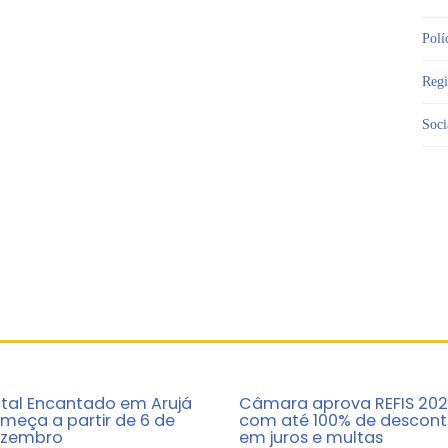
Polí
Reg
Soci
tal Encantado em Arujá
Câmara aprova REFIS 20
meça a partir de 6 de
com até 100% de descon
zembro
em juros e multas