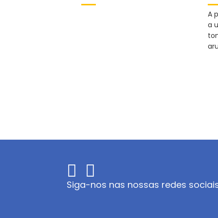
A p
a 
to
ar
Siga-nos nas nossas redes sociai