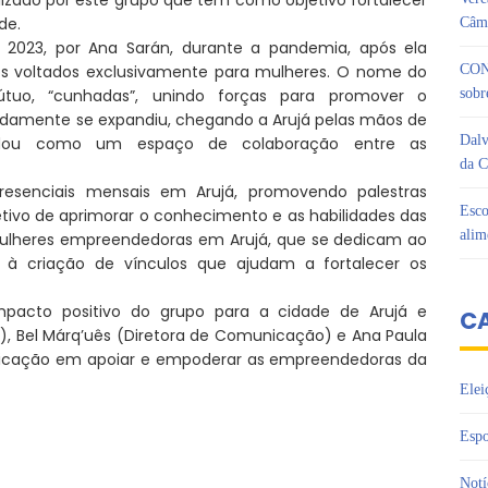
de.
Câma
 2023, por Ana Sarán, durante a pandemia, após ela
os voltados exclusivamente para mulheres. O nome do
CON
tuo, “cunhadas”, unindo forças para promover o
sobr
idamente se expandiu, chegando a Arujá pelas mãos de
Dalv
idou como um espaço de colaboração entre as
da C
presenciais mensais em Arujá, promovendo palestras
Esco
ivo de aprimorar o conhecimento e as habilidades das
alim
mulheres empreendedoras em Arujá, que se dedicam ao
e à criação de vínculos que ajudam a fortalecer os
cto positivo do grupo para a cidade de Arujá e
C
ra), Bel Márq’uês (Diretora de Comunicação) e Ana Paula
edicação em apoiar e empoderar as empreendedoras da
Elei
Espo
Notí