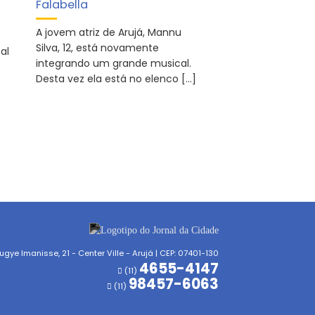
Falabella
A jovem atriz de Arujá, Mannu
Silva, 12, está novamente
al
integrando um grande musical.
Desta vez ela está no elenco […]
gye Imanisse, 21 - Center Ville - Arujá | CEP: 07401-130
4655-4147
(11)
98457-6063
(11)