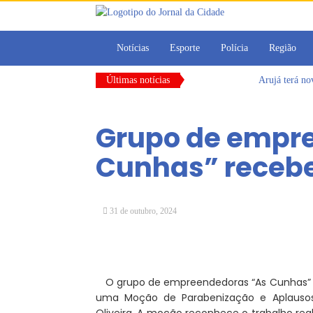
Notícias
Esporte
Polícia
Região
Últimas notícias
Arujá terá n
Vereadores M
CONDEMAT+ e 
Grupo de empr
Dalvana Penh
Escola do Leg
Cunhas” rece
Arujá promov
31 de outubro, 2024
O grupo de empreendedoras “As Cunhas”
uma Moção de Parabenização e Aplausos,
Oliveira. A moção reconhece o trabalho rea