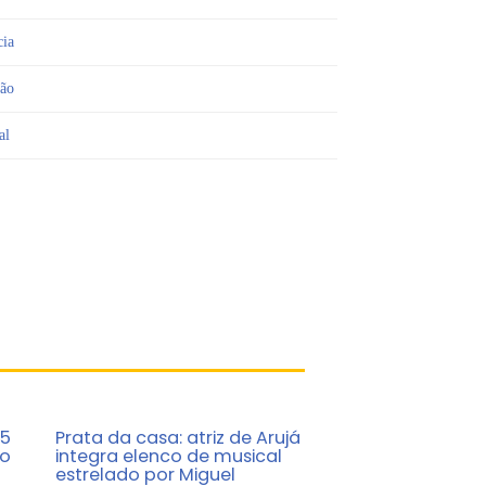
cia
ião
al
25
Prata da casa: atriz de Arujá
to
integra elenco de musical
estrelado por Miguel