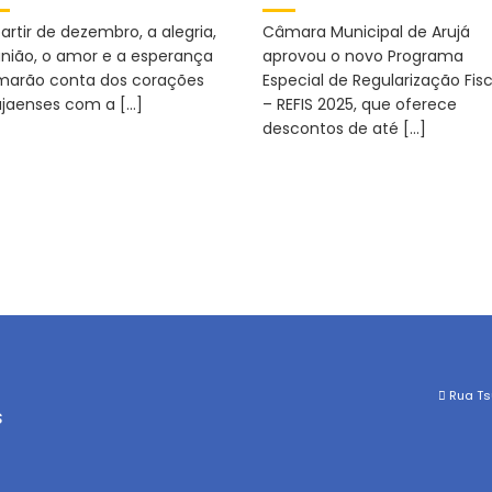
artir de dezembro, a alegria,
Câmara Municipal de Arujá
união, o amor e a esperança
aprovou o novo Programa
marão conta dos corações
Especial de Regularização Fisc
ujaenses com a […]
– REFIS 2025, que oferece
descontos de até […]
Rua Tsu
s