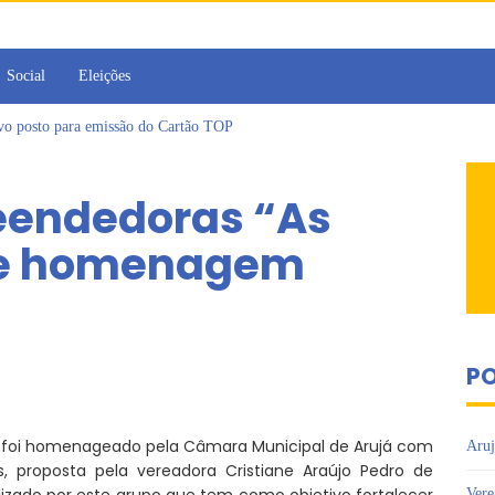
Social
Eleições
ovo posto para emissão do Cartão TOP
irins participam de Sessão Simulada na Câmara de Arujá
Sesc Mogi das Cruzes promovem palestra sobre diversidade e inclusão no m
eendedoras “As
a toma posse como vereadora durante sessão da Câmara de Arujá
islativo de Arujá entrega 1 tonelada de alimentos ao Fundo Social do municípi
be homenagem
e 2º encontro da Jornada de Conhecimento em Bem-Estar Animal no Parque do
PO
 foi homenageado pela Câmara Municipal de Arujá com
Aruj
 proposta pela vereadora Cristiane Araújo Pedro de
lizado por este grupo que tem como objetivo fortalecer
Vere