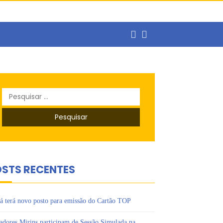
ercado de trabalho
Pesquisar
o
por:
s Ipês
STS RECENTES
á terá novo posto para emissão do Cartão TOP
adores Mirins participam de Sessão Simulada na