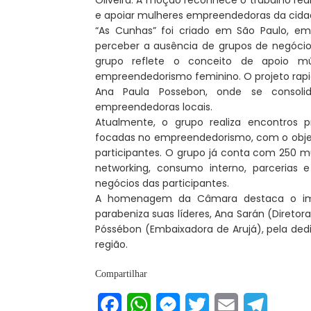
e apoiar mulheres empreendedoras da cida
“As Cunhas” foi criado em São Paulo, em
perceber a ausência de grupos de negóci
grupo reflete o conceito de apoio mú
empreendedorismo feminino. O projeto rap
Ana Paula Possebon, onde se consol
empreendedoras locais.
Atualmente, o grupo realiza encontros 
focadas no empreendedorismo, com o objet
participantes. O grupo já conta com 250 
networking, consumo interno, parcerias 
negócios das participantes.
A homenagem da Câmara destaca o impa
parabeniza suas líderes, Ana Sarán (Direto
Póssébon (Embaixadora de Arujá), pela d
região.
Compartilhar
Facebook
WhatsApp
Messenger
Twitter
Email
Telegram