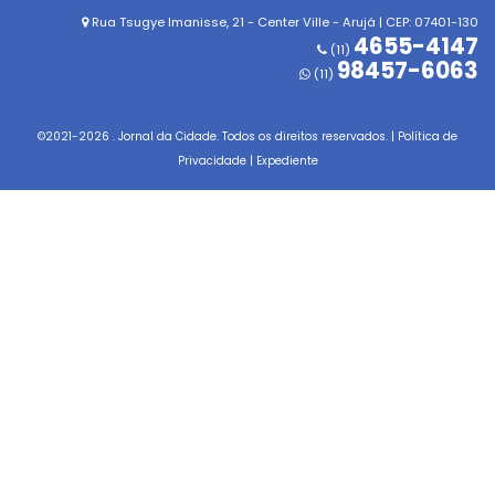
Rua Tsugye Imanisse, 21 - Center Ville - Arujá | CEP: 07401-130
4655-4147
(11)
98457-6063
(11)
©2021-
2026
. Jornal da Cidade. Todos os direitos reservados. |
Política de
Privacidade
|
Expediente