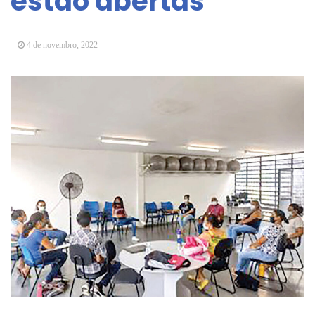
estão abertas
Vereadores Mirins iniciam jornada no Legislativo
com participação em Sessão Simulada
4 de novembro, 2022
CONDEMAT+ e Sesc Mogi das Cruzes
promovem palestra sobre diversidade e inclusão no
mercado de trabalho