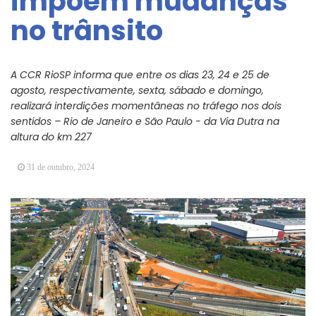
impõem mudanças
Arujá promove 2º encontro da Jornada de
no trânsito
Conhecimento em Bem-Estar Animal no Parque
dos Ipês
Arujá terá novo posto para emissão do Cartão
TOP
A CCR RioSP informa que entre os dias 23, 24 e 25 de
agosto, respectivamente, sexta, sábado e domingo,
realizará interdições momentâneas no tráfego nos dois
sentidos – Rio de Janeiro e São Paulo - da Via Dutra na
altura do km 227
31 de outubro, 2024