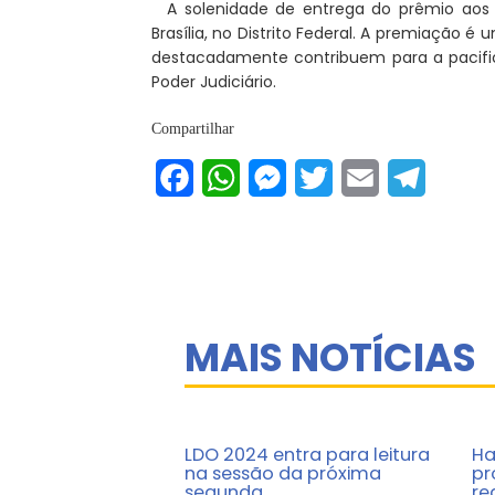
A solenidade de entrega do prêmio aos
Brasília, no Distrito Federal. A premiação 
destacadamente contribuem para a pacific
Poder Judiciário.
Compartilhar
Facebook
WhatsApp
Messenger
Twitter
Email
Telegram
MAIS NOTÍCIAS
LDO 2024 entra para leitura
Ha
na sessão da próxima
pr
segunda
re