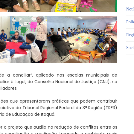
Notí
Polí
Reg
Soci
 a conciliar”, aplicado nas escolas municipais de
liar é Legal, do Conselho Nacional de Justiça (CNJ), na
liadores.
ções que apresentaram práticas que podem contribuir
iciativa do Tribunal Regional Federal da 3ª Região (TRF3)
ia de Educação de Itaquá.
r o projeto que auxilia na redução de conflitos entre os
de conciliação e mediação, tornando o ambiente mais