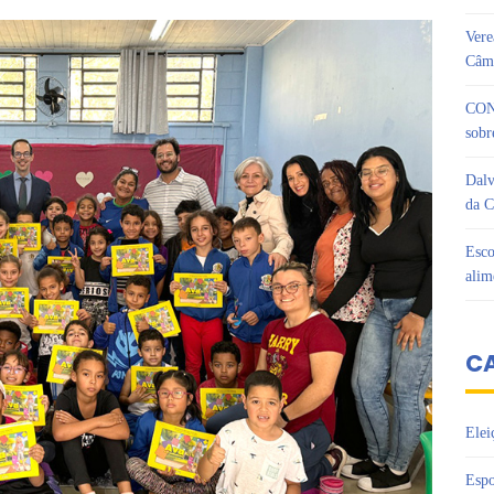
Vere
Câma
CON
sobr
Dalv
da C
Esco
alim
C
Elei
Espo