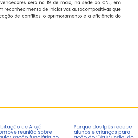
 vencedores será no 19 de maio, na sede do CNJ, em
é um reconhecimento de iniciativas autocompositivas que
ação de conflitos, o aprimoramento e a eficiência do
bitação de Arujá
Parque dos Ipês recebe
omove reunião sobre
alunos e crianças para
gularização fundiária no
ação do ‘Dia Mundial do