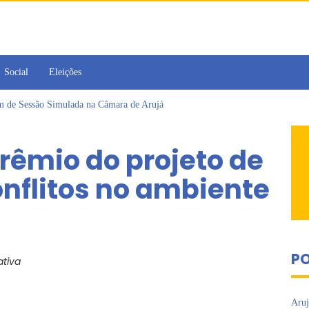
Social
Eleições
am de Sessão Simulada na Câmara de Arujá
 Cruzes promovem palestra sobre diversidade e inclusão no mercado de tra
omo vereadora durante sessão da Câmara de Arujá
rêmio do projeto de
ujá entrega 1 tonelada de alimentos ao Fundo Social do município
 da Jornada de Conhecimento em Bem-Estar Animal no Parque dos Ipês
nflitos no ambiente
 emissão do Cartão TOP
PO
ativa
Aruj