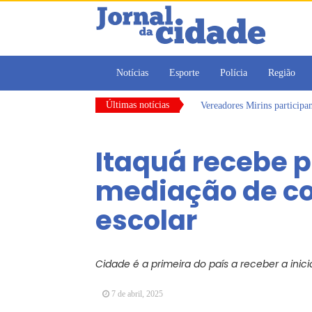
Notícias
Esporte
Polícia
Região
Últimas notícias
Vereadores Mirins particip
CONDEMAT+ e Sesc Mogi das
Dalvana Penha toma posse c
Itaquá recebe p
Escola do Legislativo de Ar
Arujá promove 2º encontro
mediação de co
Arujá terá novo posto para
escolar
Cidade é a primeira do país a receber a inici
7 de abril, 2025