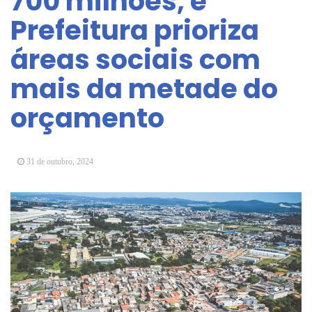
700 milhões, e
Arujá promove 2º encontro da Jornada de
Prefeitura prioriza
Conhecimento em Bem-Estar Animal no Parque
dos Ipês
áreas sociais com
Arujá terá novo posto para emissão do Cartão
TOP
mais da metade do
orçamento
31 de outubro, 2024