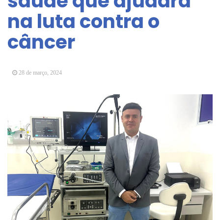
saúde que ajudará
Arujá promove 2º encontro da Jornada de
na luta contra o
Conhecimento em Bem-Estar Animal no Parque
dos Ipês
câncer
Arujá terá novo posto para emissão do Cartão
TOP
28 de março, 2024