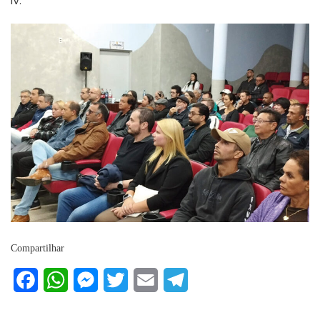
IV.
Compartilhar
Facebook
WhatsApp
Messenger
Twitter
Email
Telegram