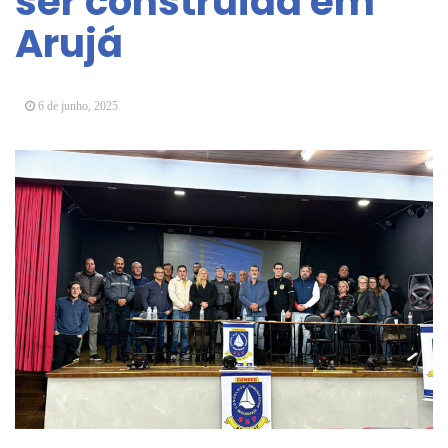
ser construída em
Arujá promove 2º encontro da Jornada de
Arujá
Conhecimento em Bem-Estar Animal no Parque
dos Ipês
Arujá terá novo posto para emissão do Cartão
TOP
6 de junho, 2025