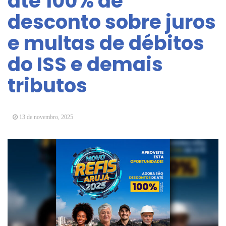
até 100% de
Vereadores Mirins iniciam jornada no Legislativo
desconto sobre juros
com participação em Sessão Simulada
e multas de débitos
CONDEMAT+ e Sesc Mogi das Cruzes
promovem palestra sobre diversidade e inclusão no
do ISS e demais
mercado de trabalho
tributos
13 de novembro, 2025