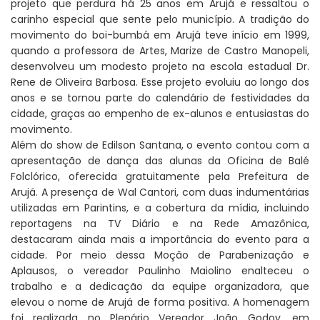
projeto que perdura há 25 anos em Arujá e ressaltou o
carinho especial que sente pelo município. A tradição do
movimento do boi-bumbá em Arujá teve início em 1999,
quando a professora de Artes, Marize de Castro Manopeli,
desenvolveu um modesto projeto na escola estadual Dr.
Rene de Oliveira Barbosa. Esse projeto evoluiu ao longo dos
anos e se tornou parte do calendário de festividades da
cidade, graças ao empenho de ex-alunos e entusiastas do
movimento.
Além do show de Edilson Santana, o evento contou com a
apresentação de dança das alunas da Oficina de Balé
Folclórico, oferecida gratuitamente pela Prefeitura de
Arujá. A presença de Wal Cantori, com duas indumentárias
utilizadas em Parintins, e a cobertura da mídia, incluindo
reportagens na TV Diário e na Rede Amazônica,
destacaram ainda mais a importância do evento para a
cidade. Por meio dessa Moção de Parabenização e
Aplausos, o vereador Paulinho Maiolino enalteceu o
trabalho e a dedicação da equipe organizadora, que
elevou o nome de Arujá de forma positiva. A homenagem
foi realizada no Plenário Vereador João Godoy, em