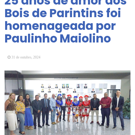
25 anos de amor aos
Vereadores Mirins iniciam jornada no Legislativo
Bois de Parintins foi
com participação em Sessão Simulada
homenageada por
CONDEMAT+ e Sesc Mogi das Cruzes
promovem palestra sobre diversidade e inclusão no
Paulinho Maiolino
mercado de trabalho
31 de outubro, 2024