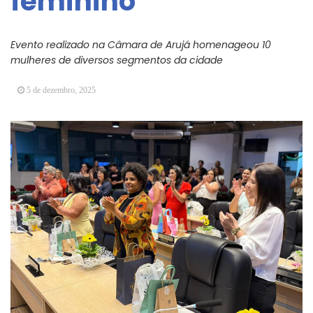
feminino
Vereadores Mirins iniciam jornada no Legislativo
com participação em Sessão Simulada
Evento realizado na Câmara de Arujá homenageou 10
CONDEMAT+ e Sesc Mogi das Cruzes
mulheres de diversos segmentos da cidade
promovem palestra sobre diversidade e inclusão no
mercado de trabalho
5 de dezembro, 2025