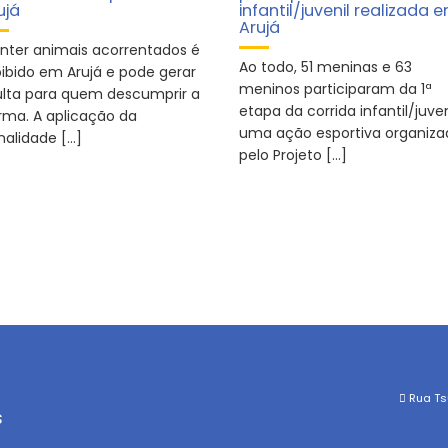
ujá
infantil/juvenil realizada 
Arujá
nter animais acorrentados é
Ao todo, 51 meninas e 63
oibido em Arujá e pode gerar
meninos participaram da 1ª
lta para quem descumprir a
etapa da corrida infantil/juven
rma. A aplicação da
uma ação esportiva organiza
nalidade […]
pelo Projeto […]
Rua Tsu
s