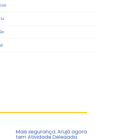
cias
cia
ião
al
Mais segurança: Arujá agora
tem Atividade Delegada