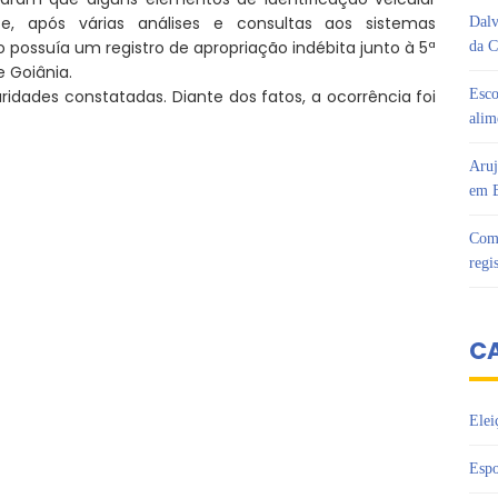
, após várias análises e consultas aos sistemas
Dalv
o possuía um registro de apropriação indébita junto à 5ª
da C
e Goiânia.
ridades constatadas. Diante dos fatos, a ocorrência foi
Esco
alim
Aruj
em B
Com 
regi
C
Elei
Espo