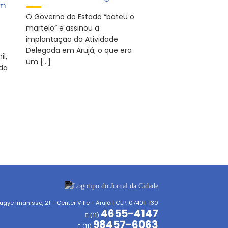
em
O Governo do Estado “bateu o
martelo” e assinou a
implantação da Atividade
Delegada em Arujá; o que era
il,
um […]
da
gye Imanisse, 21 - Center Ville - Arujá | CEP: 07401-130
4655-4147
(11)
98457-6063
(11)