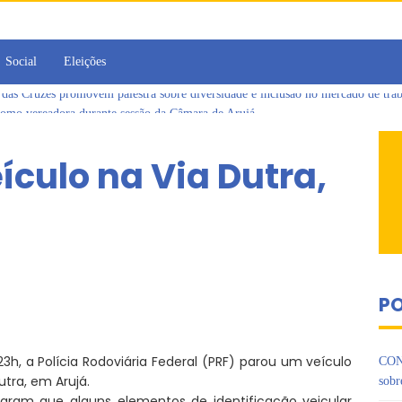
Social
Eleições
 Cruzes promovem palestra sobre diversidade e inclusão no mercado de tra
omo vereadora durante sessão da Câmara de Arujá
ujá entrega 1 tonelada de alimentos ao Fundo Social do município
 da Jornada de Conhecimento em Bem-Estar Animal no Parque dos Ipês
ículo na Via Dutra,
de multivacinação, Arujá não registra casos de sarampo há 6 anos
jornada no Legislativo com participação em Sessão Simulada
 Cruzes promovem palestra sobre diversidade e inclusão no mercado de tra
PO
23h, a Polícia Rodoviária Federal (PRF) parou um veículo
CON
tra, em Arujá.
sobr
ataram que alguns elementos de identificação veicular