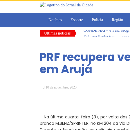
Notícias
Esporte
Polícia
Região
CONDEMAT+ e Sesc Mogi das
Últimas notícias
Dalvana Penha toma posse c
Escola do Legislativo de Ar
Arujá promove 2º encontro
PRF recupera ve
Com estratégias reforçadas 
Vereadores Mirins iniciam 
em Arujá
CONDEMAT+ e Sesc Mogi das
10 de novembro, 2023
Na última quarta-feira (8), por volta das 
branco M.BENZ/SPRINTER, no KM 204 da Via Du
Durante a fiscalização, os policiais const