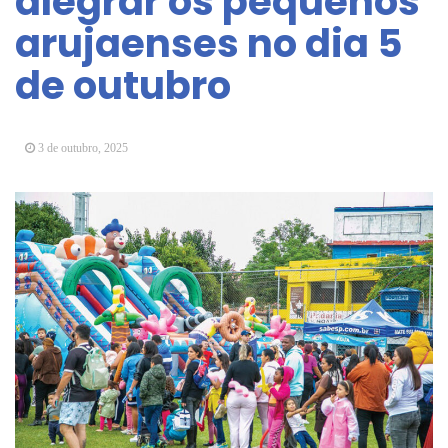
alegrar os pequenos
Vereadores Mirins iniciam jornada no Legislativo
arujaenses no dia 5
com participação em Sessão Simulada
de outubro
CONDEMAT+ e Sesc Mogi das Cruzes
promovem palestra sobre diversidade e inclusão no
mercado de trabalho
3 de outubro, 2025