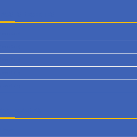
POSTS RECENTES
(sem título)
(sem título)
(sem título)
(sem título)
(sem título)
CATEGORIAS
Eleições