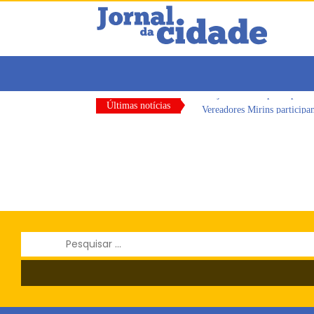
Últimas notícias
Vereadores Mirins particip
CONDEMAT+ e Sesc Mogi das
Dalvana Penha toma posse c
Escola do Legislativo de Ar
Arujá promove 2º encontro
Arujá terá novo posto para
Pesquisar
por: