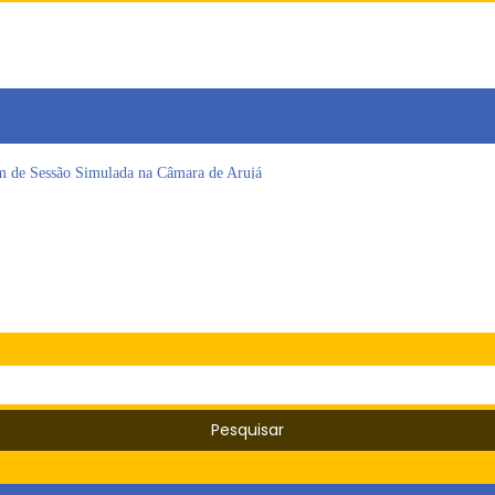
am de Sessão Simulada na Câmara de Arujá
 Cruzes promovem palestra sobre diversidade e inclusão no mercado de tra
omo vereadora durante sessão da Câmara de Arujá
ujá entrega 1 tonelada de alimentos ao Fundo Social do município
 da Jornada de Conhecimento em Bem-Estar Animal no Parque dos Ipês
 emissão do Cartão TOP