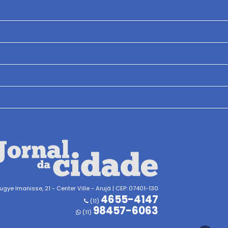
gye Imanisse, 21 - Center Ville - Arujá | CEP: 07401-130
4655-4147
(11)
98457-6063
(11)