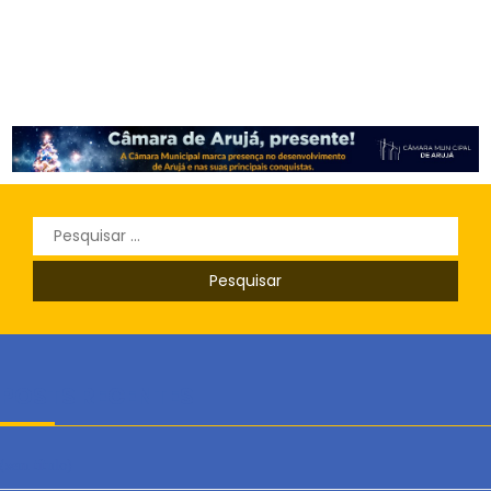
Arujá promove 2º encontro da Jornada de
Conhecimento em Bem-Estar Animal no Parque
dos Ipês
Arujá terá novo posto para emissão do Cartão
TOP
Pesquisar
por:
POSTS RECENTES
(sem título)