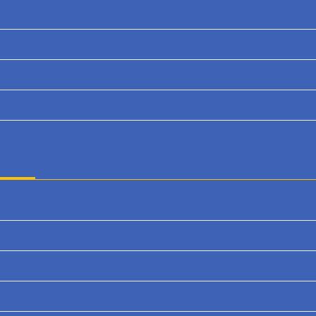
(sem título)
(sem título)
(sem título)
(sem título)
CATEGORIAS
Eleições
Esporte
Notícias
Polícia