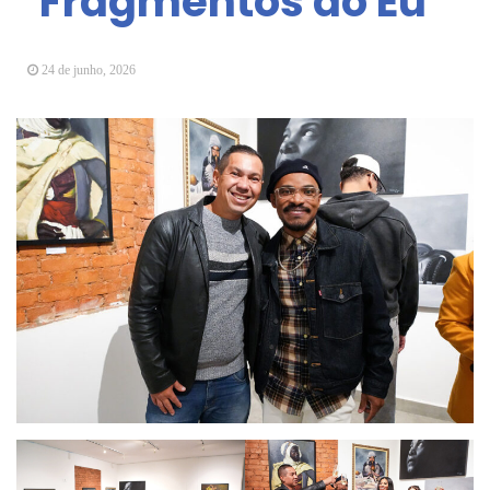
“Fragmentos do Eu”
Vereadores Mirins iniciam jornada no Legislativo
com participação em Sessão Simulada
24 de junho, 2026
CONDEMAT+ e Sesc Mogi das Cruzes
promovem palestra sobre diversidade e inclusão no
mercado de trabalho