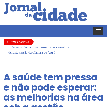
Toggle
naviga
Últimas notícias
Dalvana Penha toma posse como vereadora
durante sessão da Câmara de Arujá
Escola do Legislativo de Arujá entrega 1 tonelada
de alimentos ao Fundo Social do município
A saúde tem pressa
Arujá promove 2º encontro da Jornada de
e não pode esperar:
Conhecimento em Bem-Estar Animal no Parque
dos Ipês
as melhorias na área
Com estratégias reforçadas de multivacinação,
Arujá não registra casos de sarampo há 6 anos