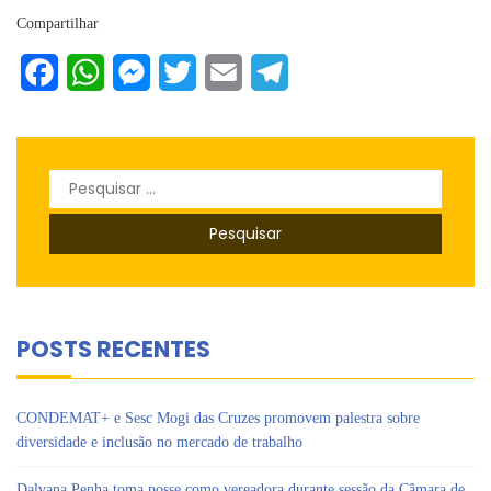
Compartilhar
Facebook
WhatsApp
Messenger
Twitter
Email
Telegram
Pesquisar
por:
POSTS RECENTES
CONDEMAT+ e Sesc Mogi das Cruzes promovem palestra sobre
diversidade e inclusão no mercado de trabalho
Dalvana Penha toma posse como vereadora durante sessão da Câmara de