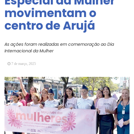
Especial da Mulher
Arujá promove 2º encontro da Jornada de
movimentam o
Conhecimento em Bem-Estar Animal no Parque
dos Ipês
centro de Arujá
Arujá terá novo posto para emissão do Cartão
TOP
As ações foram realizadas em comemoração ao Dia
Internacional da Mulher
7 de março, 2025