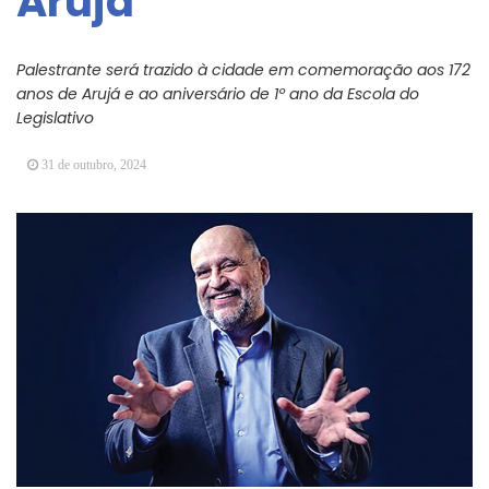
Arujá
Vereadores Mirins iniciam jornada no Legislativo
com participação em Sessão Simulada
Palestrante será trazido à cidade em comemoração aos 172
CONDEMAT+ e Sesc Mogi das Cruzes
anos de Arujá e ao aniversário de 1º ano da Escola do
promovem palestra sobre diversidade e inclusão no
Legislativo
mercado de trabalho
31 de outubro, 2024