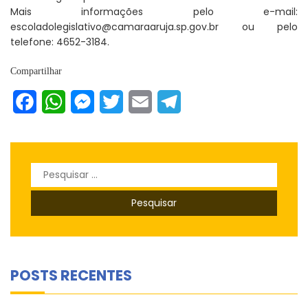
Mais informações pelo e-mail:
escoladolegislativo@camaraaruja.sp.gov.br ou pelo
telefone: 4652-3184.
Compartilhar
Facebook
WhatsApp
Messenger
Twitter
Email
Telegram
Pesquisar
por:
POSTS RECENTES