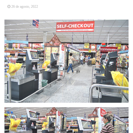
Arujá promove 2º encontro da Jornada de
26 de agosto, 2022
Conhecimento em Bem-Estar Animal no Parque
dos Ipês
Arujá terá novo posto para emissão do Cartão
TOP