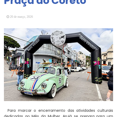
Praça do Coreto
Arujá promove 2º encontro da Jornada de
Conhecimento em Bem-Estar Animal no Parque
dos Ipês
20 de março, 2026
Arujá terá novo posto para emissão do Cartão
TOP
Para marcar o encerramento das atividades culturais
dedicadas ao Mês da Mulher, Arujá se prepara para um