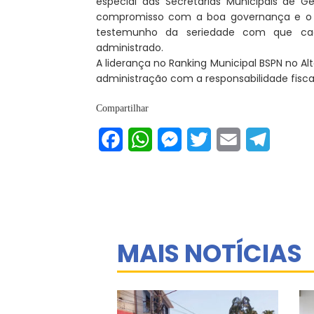
especial das Secretarias Municipais de 
compromisso com a boa governança e o c
testemunho da seriedade com que cad
administrado.
A liderança no Ranking Municipal BSPN no A
administração com a responsabilidade fiscal
Compartilhar
Facebook
WhatsApp
Messenger
Twitter
Email
Telegram
MAIS NOTÍCIAS