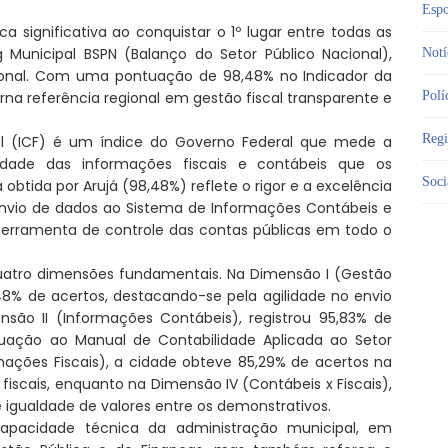
Espo
significativa ao conquistar o 1º lugar entre todas as
 Municipal BSPN (Balanço do Setor Público Nacional),
Notí
cional. Com uma pontuação de 98,48% no Indicador da
torna referência regional em gestão fiscal transparente e
Polí
Reg
cal (ICF) é um índice do Governo Federal que mede a
ilidade das informações fiscais e contábeis que os
Soci
obtida por Arujá (98,48%) reflete o rigor e a excelência
envio de dados ao Sistema de Informações Contábeis e
i), ferramenta de controle das contas públicas em todo o
uatro dimensões fundamentais. Na Dimensão I (Gestão
8% de acertos, destacando-se pela agilidade no envio
são II (Informações Contábeis), registrou 95,83% de
uação ao Manual de Contabilidade Aplicada ao Setor
mações Fiscais), a cidade obteve 85,29% de acertos na
 fiscais, enquanto na Dimensão IV (Contábeis x Fiscais),
 igualdade de valores entre os demonstrativos.
apacidade técnica da administração municipal, em