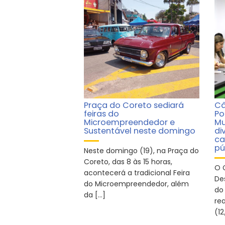
Praça do Coreto sediará
Câ
feiras do
Po
Microempreendedor e
Mu
Sustentável neste domingo
di
ca
pú
Neste domingo (19), na Praça do
Coreto, das 8 às 15 horas,
O 
acontecerá a tradicional Feira
De
do Microempreendedor, além
do
da […]
re
(12