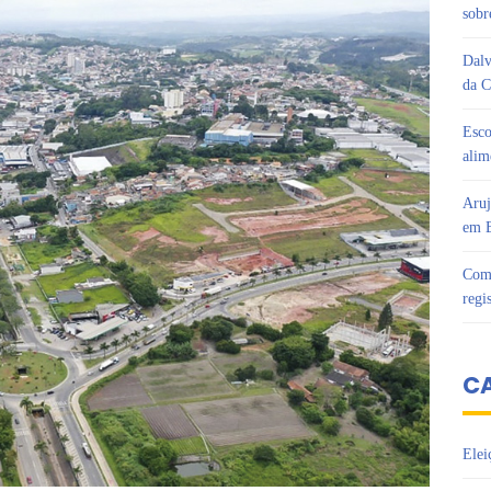
sobr
Dalv
da C
Esco
alim
Aruj
em B
Com 
regi
C
Elei