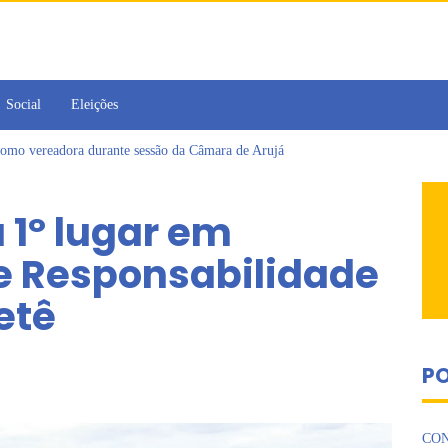
Social
Eleições
omo vereadora durante sessão da Câmara de Arujá
ujá entrega 1 tonelada de alimentos ao Fundo Social do município
 da Jornada de Conhecimento em Bem-Estar Animal no Parque dos Ipês
 1º lugar em
de multivacinação, Arujá não registra casos de sarampo há 6 anos
jornada no Legislativo com participação em Sessão Simulada
e Responsabilidade
 Cruzes promovem palestra sobre diversidade e inclusão no mercado de tra
ietê
PO
CON