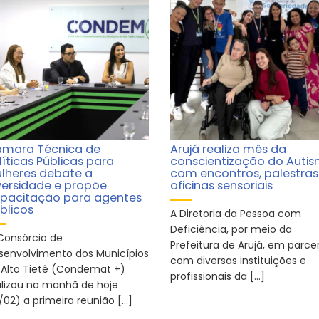
mara Técnica de
Arujá realiza mês da
líticas Públicas para
conscientização do Auti
lheres debate a
com encontros, palestras
versidade e propõe
oficinas sensoriais
pacitação para agentes
blicos
A Diretoria da Pessoa com
Deficiência, por meio da
Consórcio de
Prefeitura de Arujá, em parce
senvolvimento dos Municípios
com diversas instituições e
 Alto Tietê (Condemat +)
profissionais da […]
alizou na manhã de hoje
/02) a primeira reunião […]