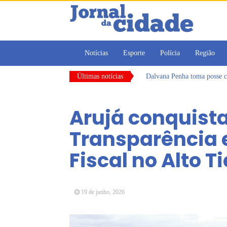
Notícias
Esporte
Polícia
Região
Últimas notícias
Dalvana Penha toma posse c
Escola do Legislativo de Ar
Arujá promove 2º encontro
Arujá conquista
Com estratégias reforçadas 
Vereadores Mirins iniciam 
Transparência 
CONDEMAT+ e Sesc Mogi das
Fiscal no Alto T
19 de junho, 2026