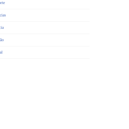
rte
cias
cia
ião
al