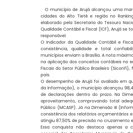
O município de Arujá alcançou uma marca 
cidades do Alto Tietê e região no Ranking
elaborado pela Secretaria do Tesouro Na
Qualidade Contábil e Fiscal (ICF), Arujá se 
responsável.
O Indicador da Qualidade Contábil e Fis
consistência, qualidade e total confiab
municípios enviam a Brasília. A nota máxima 
na aplicação dos conceitos contábeis no 
Fiscais do Setor Público Brasileiro (Siconf
país.
O desempenho de Arujá foi avaliado em q
da Informação), o município alcançou 98,4
de declarações dentro do prazo. Na Dimen
aproveitamento, comprovando total adeq
Público (MCASP). Já na Dimensão III (Infor
consistência dos relatórios orçamentários e
atingiu 87,50% de precisão no cruzamento e
Essa conquista não destaca apenas a c