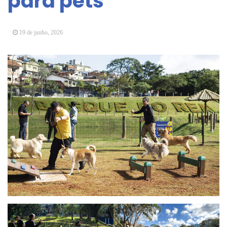
para pets
Vereadores Mirins iniciam jornada no Legislativo
com participação em Sessão Simulada
19 de junho, 2026
CONDEMAT+ e Sesc Mogi das Cruzes
promovem palestra sobre diversidade e inclusão no
mercado de trabalho